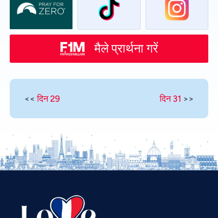
मैले प्रार्थना गरें
<<
दिन 29
दिन 31
>>
Vietnamese
Urdu
Thai
Telugu
Tamil
Swahili
Spanish