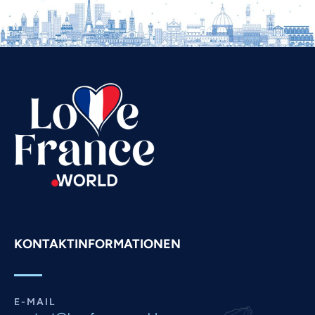
Vietnamese
Urdu
Thai
Telugu
Tamil
Swahili
Spanish
Russian
Romanian
Portuguese
Persian
KONTAKTINFORMATIONEN
Pashto
Panjabi
E-MAIL
Nepali