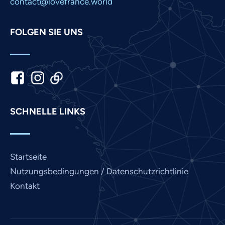
contact@lovefrance.world
Marathi
Malay
FOLGEN SIE UNS
Korean
Khmer
Kannada
Japanese
SCHNELLE LINKS
Italian
Indonesian
Hindi
Startseite
Gujarati
Nutzungsbedingungen / Datenschutzrichtlinie
French
Kontakt
Finnish
Dutch