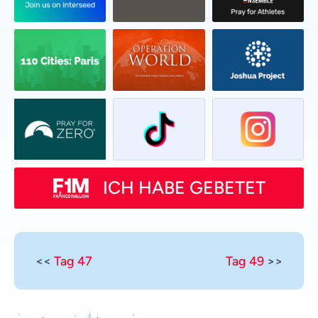
ICH HABE GEBETET
<<
Tag 47
Tag 49
>>