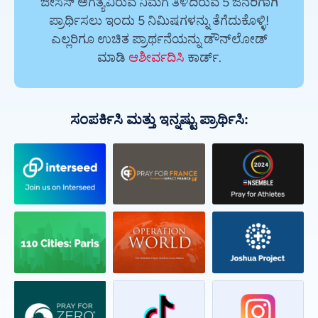
ಜೀಸಸ್ ಅಗತ್ಯವಿರುವ ನಿಮಗೆ ತಿಳಿದಿರುವ 5 ಜನರಿಗಾಗಿ
ಪ್ರಾರ್ಥಿಸಲು ಇಂದು 5 ನಿಮಿಷಗಳನ್ನು ತೆಗೆದುಕೊಳ್ಳಿ!
ಎಲ್ಲರಿಗೂ ಉಚಿತ ಪ್ರಾರ್ಥನೆಯನ್ನು ಡೌನ್‌ಲೋಡ್
ಮಾಡಿ
ಆಶೀರ್ವದಿಸಿ
ಕಾರ್ಡ್.
ಸಂಪರ್ಕಿಸಿ ಮತ್ತು ಇನ್ನಷ್ಟು ಪ್ರಾರ್ಥಿಸಿ: