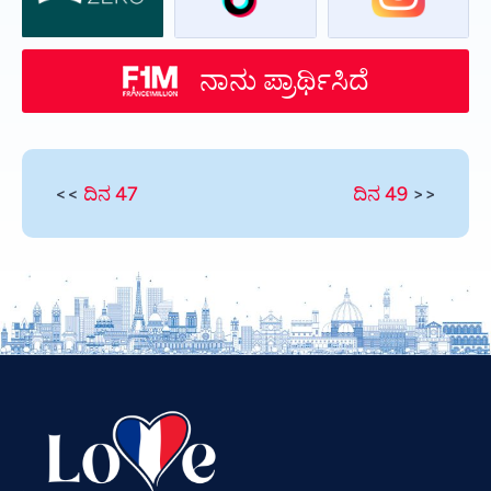
ನಾನು ಪ್ರಾರ್ಥಿಸಿದೆ
<<
ದಿನ 47
ದಿನ 49
>>
Vietnamese
Urdu
Thai
Telugu
Tamil
Swahili
Spanish