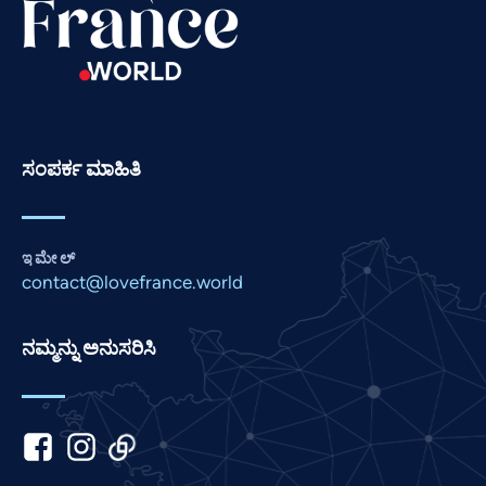
Russian
Romanian
Portuguese
Persian
ಸಂಪರ್ಕ ಮಾಹಿತಿ
Pashto
Panjabi
Nepali
ಇಮೇಲ್
Marathi
contact@lovefrance.world
Malay
ನಮ್ಮನ್ನು ಅನುಸರಿಸಿ
Korean
Khmer
Japanese
Italian