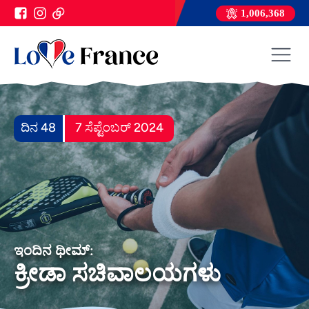
1,006,368
ದಿನ 48
7 ಸೆಪ್ಟೆಂಬರ್ 2024
ಇಂದಿನ ಥೀಮ್:
ಕ್ರೀಡಾ ಸಚಿವಾಲಯಗಳು