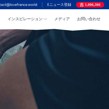
tact@lovefrance.world
Eニュース登録
1,006,366
て
インスピレーション
メディア
お問い合わせ