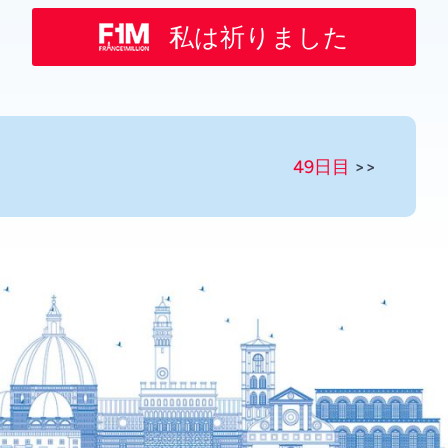
Spanish
私は祈りました
Russian
Romanian
Portuguese
Persian
49日目
>>
Pashto
Panjabi
Nepali
Marathi
Malay
Korean
Khmer
Kannada
Italian