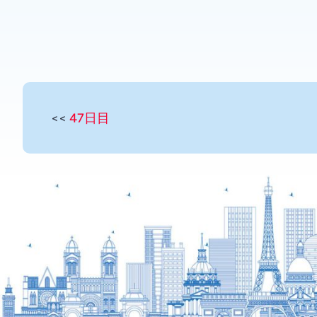
<<
47日目