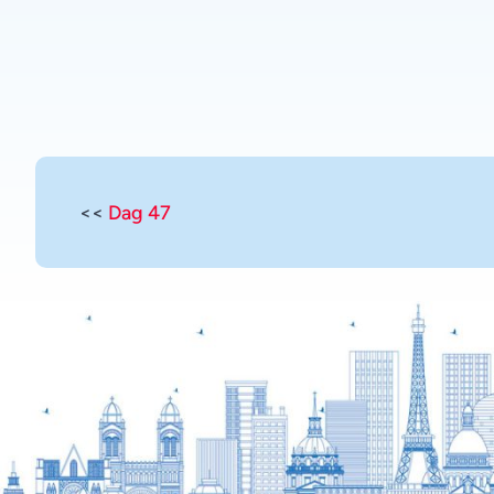
<<
Dag 47