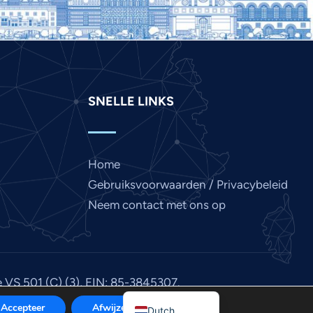
Japanese
Italian
Indonesian
Hindi
SNELLE LINKS
Gujarati
German
French
Home
Finnish
Gebruiksvoorwaarden / Privacybeleid
Chinese
Neem contact met ons op
Bengali
Arabic
Afrikaans
e VS 501 (C) (3), EIN: 85-3845307.
English
a
.
Accepteer
Afwijzen
Dutch