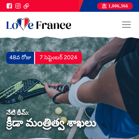
1,006,366
48వ రోజు
7 సెప్టెంబర్ 2024
నేటి థీమ్:
క్రీడా మంత్రిత్వ శాఖలు