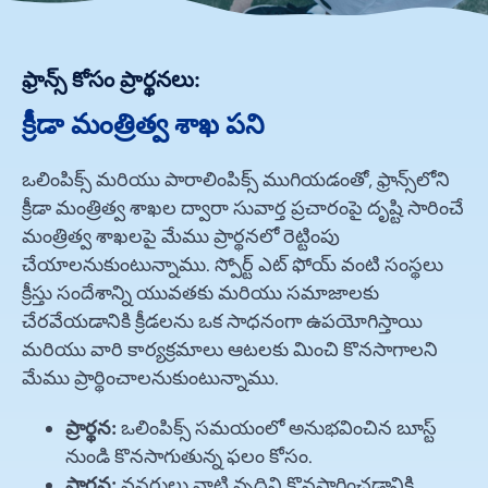
ఫ్రాన్స్ కోసం ప్రార్థనలు:
క్రీడా మంత్రిత్వ శాఖ పని
ఒలింపిక్స్ మరియు పారాలింపిక్స్ ముగియడంతో, ఫ్రాన్స్‌లోని
క్రీడా మంత్రిత్వ శాఖల ద్వారా సువార్త ప్రచారంపై దృష్టి సారించే
మంత్రిత్వ శాఖలపై మేము ప్రార్థనలో రెట్టింపు
చేయాలనుకుంటున్నాము. స్పోర్ట్ ఎట్ ఫోయ్ వంటి సంస్థలు
క్రీస్తు సందేశాన్ని యువతకు మరియు సమాజాలకు
చేరవేయడానికి క్రీడలను ఒక సాధనంగా ఉపయోగిస్తాయి
మరియు వారి కార్యక్రమాలు ఆటలకు మించి కొనసాగాలని
మేము ప్రార్థించాలనుకుంటున్నాము.
ప్రార్థన:
ఒలింపిక్స్ సమయంలో అనుభవించిన బూస్ట్
నుండి కొనసాగుతున్న ఫలం కోసం.
ప్రార్థన:
వనరులు వాటి వృద్ధిని కొనసాగించడానికి.