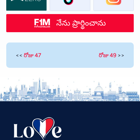
నేను ప్రార్థించాను
<<
రోజు 47
రోజు 49
>>
Vietnamese
Urdu
Thai
Tamil
Swahili
Spanish
Russian