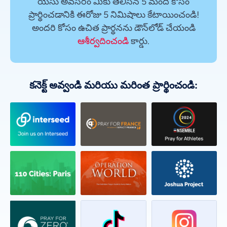
యేసు అవసరం మీకు తెలిసిన 5 మంది కోసం
ప్రార్థించడానికి ఈరోజు 5 నిమిషాలు కేటాయించండి!
అందరి కోసం ఉచిత ప్రార్థనను డౌన్‌లోడ్ చేయండి
ఆశీర్వదించండి
కార్డు.
కనెక్ట్ అవ్వండి మరియు మరింత ప్రార్థించండి: