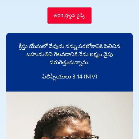
తిరిగి ప్రార్థన గైడ్కి
క్రీస్తు యేసులో దేవుడు నన్ను పరలోకానికి పిలిచిన
బహుమతిని గెలవడానికి నేను లక్ష్యం వైపు
పరుగెత్తుతున్నాను.
ఫిలిప్పీయులు 3:14 (NIV)