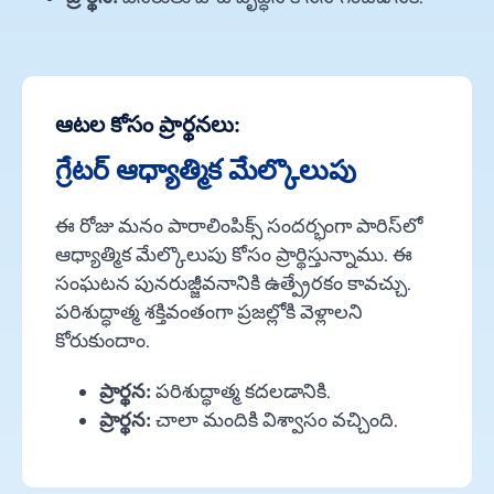
ఆటల కోసం ప్రార్థనలు:
గ్రేటర్ ఆధ్యాత్మిక మేల్కొలుపు
ఈ రోజు మనం పారాలింపిక్స్ సందర్భంగా పారిస్‌లో
ఆధ్యాత్మిక మేల్కొలుపు కోసం ప్రార్థిస్తున్నాము. ఈ
సంఘటన పునరుజ్జీవనానికి ఉత్ప్రేరకం కావచ్చు.
పరిశుద్ధాత్మ శక్తివంతంగా ప్రజల్లోకి వెళ్లాలని
కోరుకుందాం.
ప్రార్థన:
పరిశుద్ధాత్మ కదలడానికి.
ప్రార్థన:
చాలా మందికి విశ్వాసం వచ్చింది.