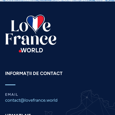
Telugu
Tamil
Swahili
Spanish
Russian
Portuguese
Persian
Pashto
INFORMAȚII DE CONTACT
Panjabi
Nepali
Marathi
EMAIL
Malay
contact@lovefrance.world
Korean