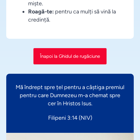
miște.
Roagă-te:
pentru ca mulți să vină la
credință.
Înapoi la Ghidul de rugăciune
Mă îndrept spre țel pentru a câștiga premiul
pentru care Dumnezeu m-a chemat spre
cer în Hristos Isus.
Filipeni 3:14 (NIV)