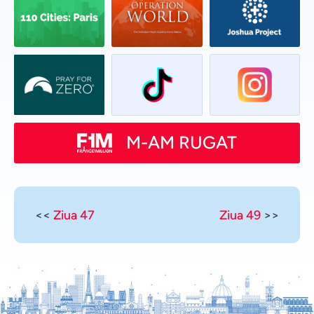
M-AM RUGAT
<<
Ziua 47
Ziua 49
>>
Vietnamese
Urdu
Thai