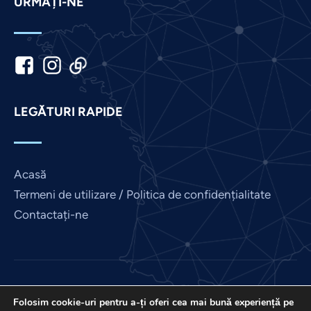
URMAȚI-NE
Khmer
Kannada
Japanese
Italian
Indonesian
LEGĂTURI RAPIDE
Hindi
Gujarati
German
Acasă
French
Termeni de utilizare / Politica de confidențialitate
Finnish
Contactați-ne
Dutch
Chinese
Bengali
Love France este un proiect al International Prayer
Arabic
Folosim cookie-uri pentru a-ți oferi cea mai bună experiență pe
Connect, un EIN nonprofit US 501 (C) (3): 85-