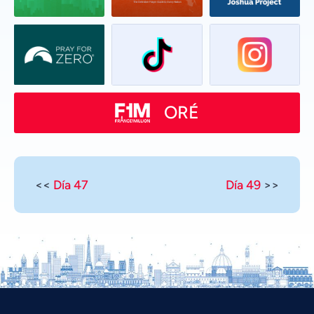
ORÉ
<<
Día 47
Día 49
>>
Vietnamese
Urdu
Thai
Telugu