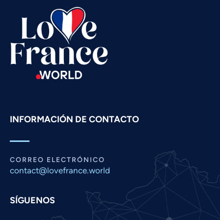
Tamil
Swahili
Russian
Romanian
Portuguese
Persian
Pashto
INFORMACIÓN DE CONTACTO
Panjabi
Nepali
Marathi
CORREO ELECTRÓNICO
Malay
contact@lovefrance.world
Korean
SÍGUENOS
Khmer
Kannada