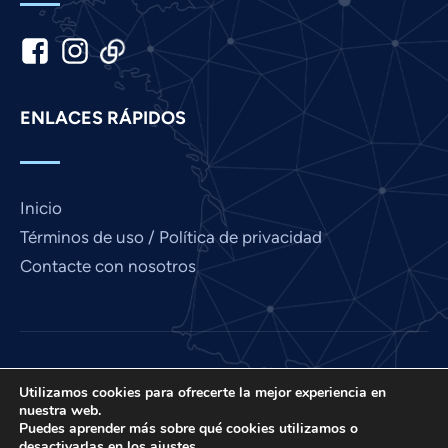
Japanese
Italian
Indonesian
ENLACES RÁPIDOS
Hindi
Gujarati
German
Inicio
French
Términos de uso / Política de privacidad
Finnish
Contacte con nosotros
Dutch
Chinese
Bengali
Love France es un proyecto de International Prayer
Arabic
Utilizamos cookies para ofrecerte la mejor experiencia en
Connect, una organización sin fines de lucro 501 (C)
nuestra web.
(3) de EE. UU. EIN: 85-3845307.
Afrikaans
Puedes aprender más sobre qué cookies utilizamos o
desactivarlas en los
ajustes
.