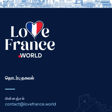
Thai
Telugu
Swahili
Spanish
Russian
Romanian
Portuguese
Persian
Pashto
தொடர்பு தகவல்
Panjabi
Nepali
Marathi
மின்னஞ்சல்
Malay
contact@lovefrance.world
Korean