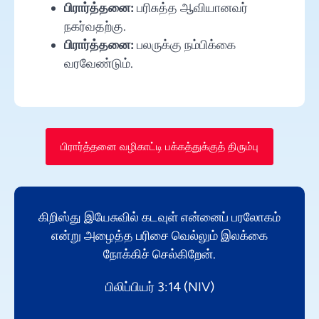
பிரார்த்தனை:
பரிசுத்த ஆவியானவர்
நகர்வதற்கு.
பிரார்த்தனை:
பலருக்கு நம்பிக்கை
வரவேண்டும்.
பிரார்த்தனை வழிகாட்டி பக்கத்துக்குத் திரும்பு
கிறிஸ்து இயேசுவில் கடவுள் என்னைப் பரலோகம்
என்று அழைத்த பரிசை வெல்லும் இலக்கை
நோக்கிச் செல்கிறேன்.
பிலிப்பியர் 3:14 (NIV)